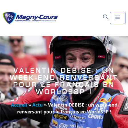
VALENTIN DEBISE : UN
WEEK-END RENVERSANT
POUR LE FRANÇAIS EN
WORLDSSP !
Accueil
»
Actu
»
Valentin DEBISE : un week-end
renversant pour le français en WorldSSP !