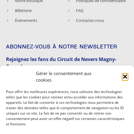
Notre boutique
Politiques de confidentialité
Billetterie
FAQ
Événements
Contactez-nous
ABONNEZ-VOUS À NOTRE NEWSLETTER
Rejoignez les fans du Circuit de Nevers Magny-
Cours !
Gérer le consentement aux
Abonnez-vous et recevez nos dernières actualités,
cookies
nos évènements et expériences.
Pour offrir les meilleures expériences, nous utilisons des technologies
telles que les cookies pour stocker et/ou accéder aux informations des
appareils. Le fait de consentir à ces technologies nous permettra de
traiter des données telles que le comportement de navigation ou les ID
uniques sur ce site. Le fait de ne pas consentir ou de retirer son
consentement peut avoir un effet négatif sur certaines caractéristiques
et fonctions.
S'INSCRIRE