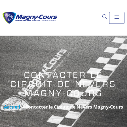
CONTACTER LE
CIRCUIT DE NEVERS
MAGNY-COURS
Accueil
»
Contacter le Circuit de Nevers Magny-Cours