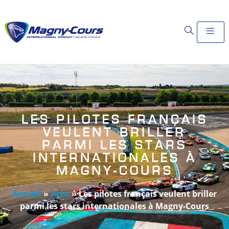
LES PILOTES FRANÇAIS
VEULENT BRILLER
PARMI LES STARS
INTERNATIONALES À
MAGNY-COURS
Accueil
»
Actu
»
Les pilotes français veulent briller
parmi les stars internationales à Magny-Cours