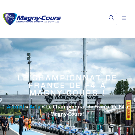
LE CHAMPIONNAT DE
FRANCE DE F4 À
MAGNY-COURS !
Accueil
»
Actu
»
Le Championnat de France de F4 à
Magny-Cours !