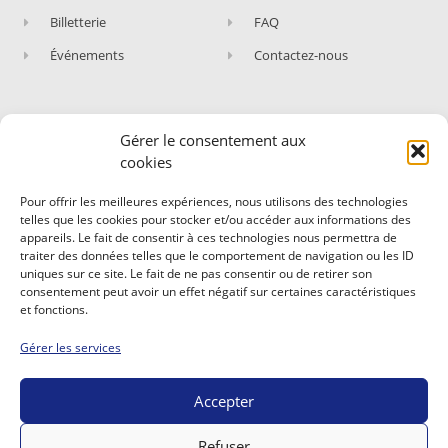
Billetterie
FAQ
Événements
Contactez-nous
Gérer le consentement aux
ABONNEZ-VOUS À NOTRE NEWSLETTER
cookies
Rejoignez les fans du Circuit de Nevers Magny-
Pour offrir les meilleures expériences, nous utilisons des technologies
Cours !
telles que les cookies pour stocker et/ou accéder aux informations des
appareils. Le fait de consentir à ces technologies nous permettra de
Abonnez-vous et recevez nos dernières actualités,
traiter des données telles que le comportement de navigation ou les ID
nos évènements et expériences.
uniques sur ce site. Le fait de ne pas consentir ou de retirer son
consentement peut avoir un effet négatif sur certaines caractéristiques
et fonctions.
Gérer les services
Accepter
S'INSCRIRE
Refuser