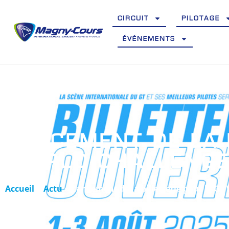
CIRCUIT
PILOTAGE
ÉVÉNEMENTS
LANCEMENT DE LA 
WORLD CHALLENGE
Accueil
»
Actu
»
Lancement de la billetterie pour le G