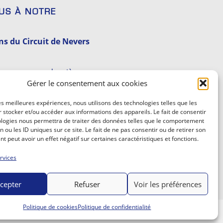
US À NOTRE
ns du Circuit de Nevers
 recevez nos dernières
Gérer le consentement aux cookies
et expériences.
les meilleures expériences, nous utilisons des technologies telles que les
 stocker et/ou accéder aux informations des appareils. Le fait de consentir
ologies nous permettra de traiter des données telles que le comportement
n ou les ID uniques sur ce site. Le fait de ne pas consentir ou de retirer son
 peut avoir un effet négatif sur certaines caractéristiques et fonctions.
rvices
S'INSCRIRE
cepter
Refuser
Voir les préférences
Politique de cookies
Politique de confidentialité
CREATED BY DARA AGENCY