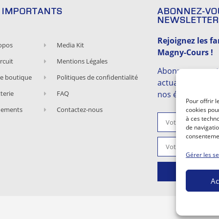
S IMPORTANTS
ABONNEZ-VO
NEWSLETTER
Rejoignez les fa
opos
Media Kit
Magny-Cours !
rcuit
Mentions Légales
Abonnez-vous et
e boutique
Politiques de confidentialité
actualités,
tterie
FAQ
nos évènements 
Pour offrir 
nements
Contactez-nous
cookies pour
à ces techn
de navigatio
consentement
Gérer les se
Ac