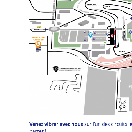
Venez vibrer avec nous
sur l’un des circuits l
partez !