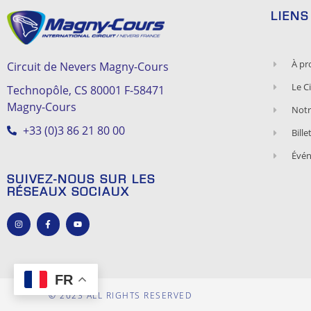
LIEN
À pr
Circuit de Nevers Magny-Cours
Le Ci
Technopôle, CS 80001 F-58471
Magny-Cours
Notr
+33 (0)3 86 21 80 00
Bille
Évé
SUIVEZ-NOUS SUR LES
RÉSEAUX SOCIAUX
FR
© 2023 ALL RIGHTS RESERVED​