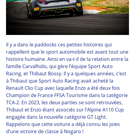
Il y a dans le paddocks ces petites histoires qui
rappellent que le sport automobile est avant tout une
histoire humaine. Ainsi en va-t-il de la relation entre la
famille Carvalhido, qui gère l’équipe Sport Auto
Racing, et Thibaut Bossy. Il y a quelques années, c’est
à Thibaut que Sport Auto Racing avait acheté la
Renault Clio Cup avec laquelle Enzo a été deux fois
Champion de France FFSA Tourisme dans la catégorie
TCA-2. En 2023, les deux parties se sont retrouvées,
Thibaut et Enzo étant associés sur l’Alpine A110 Cup
engagée dans la nouvelle catégorie GT Light.
Rappelons que cette voiture a déjà connu les joies
d’une victoire de classe à Nogaro !