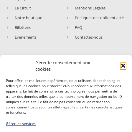
Le Circuit
Mentions Légales
Notre boutique
Politiques de confidentialité
Billetterie
FAQ
Événements
Contactez-nous
Gérer le consentement aux
ABONNEZ-VOUS À NOTRE NEWSLETTER
cookies
Rejoignez les fans du Circuit de Nevers Magny-
Pour offrir les meilleures expériences, nous utilisons des technologies
Cours !
telles que les cookies pour stocker et/ou accéder aux informations des
appareils. Le fait de consentir à ces technologies nous permettra de
Abonnez-vous et recevez nos dernières actualités,
traiter des données telles que le comportement de navigation ou les ID
nos évènements et expériences.
uniques sur ce site. Le fait de ne pas consentir ou de retirer son
consentement peut avoir un effet négatif sur certaines caractéristiques
et fonctions.
Gérer les services