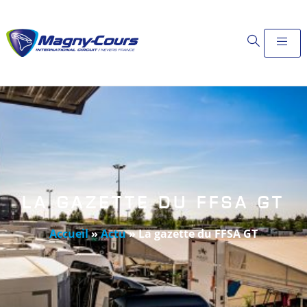
LA GAZETTE DU FFSA GT
Accueil
»
Actu
»
La gazette du FFSA GT