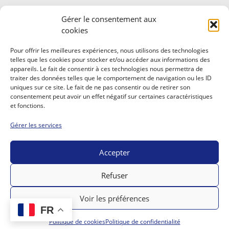
Gérer le consentement aux
ABONNEZ-VOUS À NOTRE NEWSLETTER
cookies
Rejoignez les fans du Circuit de Nevers Magny-
Pour offrir les meilleures expériences, nous utilisons des technologies
Cours !
telles que les cookies pour stocker et/ou accéder aux informations des
appareils. Le fait de consentir à ces technologies nous permettra de
Abonnez-vous et recevez nos dernières actualités,
traiter des données telles que le comportement de navigation ou les ID
nos évènements et expériences.
uniques sur ce site. Le fait de ne pas consentir ou de retirer son
consentement peut avoir un effet négatif sur certaines caractéristiques
et fonctions.
Gérer les services
Accepter
S'INSCRIRE
Refuser
Voir les préférences
© 2023 ALL RIGHTS RESERVED​
FR
Politique de cookies
Politique de confidentialité
CREATED BY DARA AGENCY