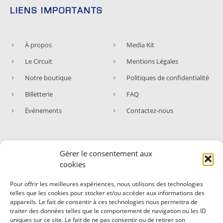
LIENS IMPORTANTS
À propos
Media Kit
Le Circuit
Mentions Légales
Notre boutique
Politiques de confidentialité
Billetterie
FAQ
Événements
Contactez-nous
Gérer le consentement aux
ABONNEZ-VOUS À NOTRE NEWSLETTER
cookies
Rejoignez les fans du Circuit de Nevers Magny-
Pour offrir les meilleures expériences, nous utilisons des technologies
Cours !
telles que les cookies pour stocker et/ou accéder aux informations des
appareils. Le fait de consentir à ces technologies nous permettra de
Abonnez-vous et recevez nos dernières actualités,
traiter des données telles que le comportement de navigation ou les ID
nos évènements et expériences.
uniques sur ce site. Le fait de ne pas consentir ou de retirer son