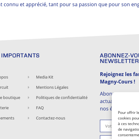
t connu et apprécié, tant pour sa passion que pour son en
S IMPORTANTS
ABONNEZ-VO
NEWSLETTER
Rejoignez les fa
opos
Media Kit
Magny-Cours !
rcuit
Mentions Légales
Abonnez-vous et
e boutique
Politiques de confidentialité
actualités,
tterie
FAQ
nos évènements 
Pour offrir 
nements
Contactez-nous
cookies pour
à ces techn
de navigatio
consentement