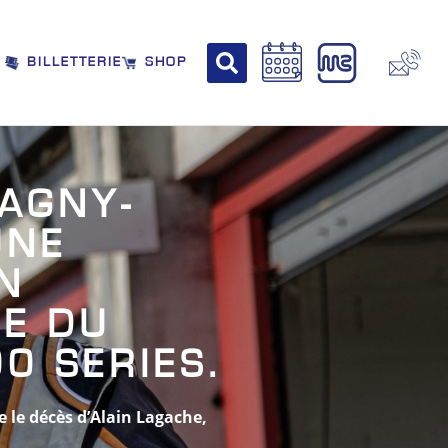
BILLETTERIE
SHOP
MAGNY-
UNE
N
SE DU
0 SERIES.
 le décès d’Alain Lagache,