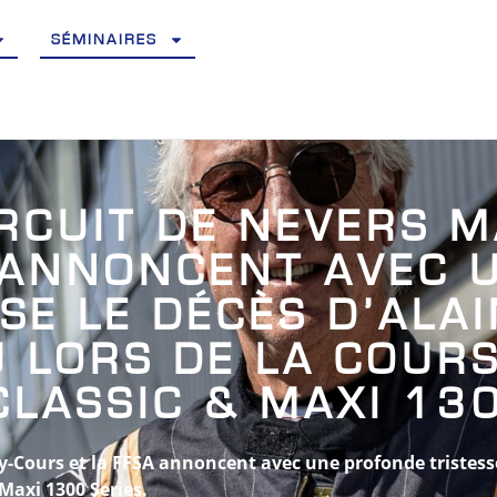
SÉMINAIRES
IRCUIT DE NEVERS 
 ANNONCENT AVEC 
SE LE DÉCÈS D’ALAI
 LORS DE LA COUR
CLASSIC & MAXI 130
-Cours et la FFSA annoncent avec une profonde tristesse
Maxi 1300 Series.