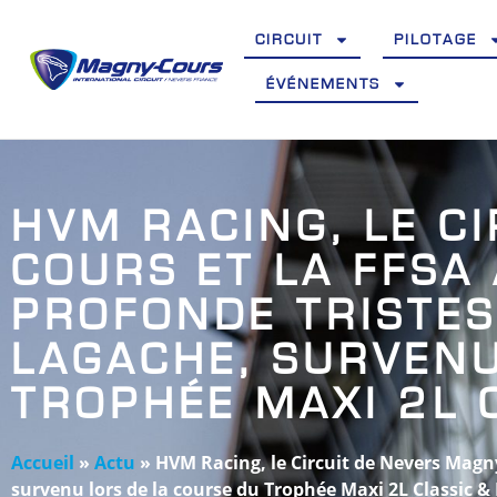
CIRCUIT
PILOTAGE
ÉVÉNEMENTS
HVM RACING, LE C
COURS ET LA FFSA
PROFONDE TRISTES
LAGACHE, SURVENU
TROPHÉE MAXI 2L 
Accueil
»
Actu
»
HVM Racing, le Circuit de Nevers Magny
survenu lors de la course du Trophée Maxi 2L Classic & 