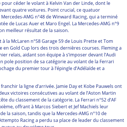
e pour céder le volant à Kelvin Van der Linde, dont le
vant quatre voitures. Point crucial, ce quatuor
, la Mercedes-AMG n°48 de Winward Racing, qui a terminé
ée de Lucas Auer et Maro Engel. La Mercedes-AMG n°9
n meilleur résultat de la saison.
t à la McLaren n°58 Garage 59 de Louis Prette et Tom
e en Gold Cup lors des trois dernières courses. Fleming a
mier relais, aidant son équipe à s’imposer devant l’Audi
n pole position de sa catégorie au volant de la Ferrari
rochage du premier tour à l’épingle d’Adélaïde et a
à franchir la ligne d’arrivée. Jamie Day et Kobe Pauwels ont
deux victoires consécutives au volant de l’Aston Martin
ête du classement de la catégorie. La Ferrari n°52 d’AF
ème, offrant à Marcos Siebert et Jef Machiels leur
de la saison, tandis que la Mercedes-AMG n°10 de
 Attempto Racing a perdu sa place de leader du classement
e-à-queue au deuxième tour.