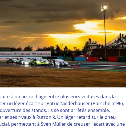
suite à un accrochage entre plusieurs voitures dans la
ser un léger écart sur Patric Niederhauser (Porsche n°96),
ouverture des stands. Ils se sont arrêtés ensemble,
r et ses rivaux à Rutronik. Un léger retard sur le pneu
cial, permettant à Sven Müller de creuser l’écart avec une