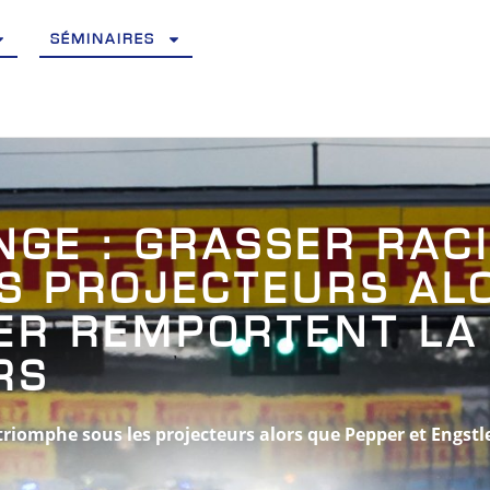
SÉMINAIRES
GE : GRASSER RAC
S PROJECTEURS AL
ER REMPORTENT LA
RS
riomphe sous les projecteurs alors que Pepper et Engstl