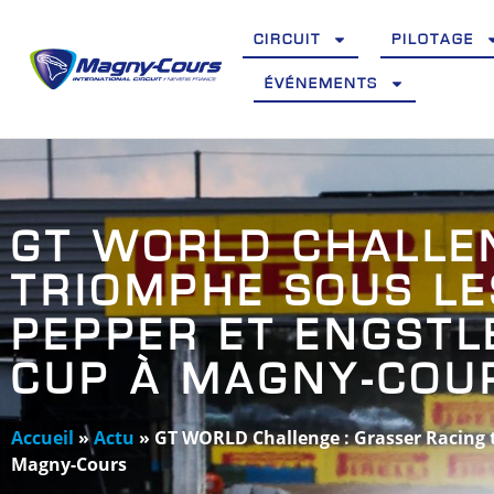
CIRCUIT
PILOTAGE
ÉVÉNEMENTS
GT WORLD CHALLEN
TRIOMPHE SOUS LE
PEPPER ET ENGSTL
CUP À MAGNY-COU
Accueil
»
Actu
»
GT WORLD Challenge : Grasser Racing t
Magny-Cours