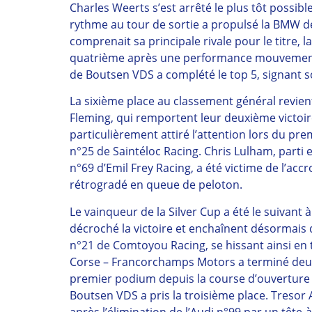
Charles Weerts s’est arrêté le plus tôt possibl
rythme au tour de sortie a propulsé la BMW de
comprenait sa principale rivale pour le titre
quatrième après une performance mouvement
de Boutsen VDS a complété le top 5, signant so
La sixième place au classement général revien
Fleming, qui remportent leur deuxième victoir
particulièrement attiré l’attention lors du pre
n°25 de Saintéloc Racing. Chris Lulham, parti e
n°69 d’Emil Frey Racing, a été victime de l’acc
rétrogradé en queue de peloton.
Le vainqueur de la Silver Cup a été le suivant 
décroché la victoire et enchaînent désormais 
n°21 de Comtoyou Racing, se hissant ainsi en t
Corse – Francorchamps Motors a terminé deuxi
premier podium depuis la course d’ouverture 
Boutsen VDS a pris la troisième place. Tresor
après l’élimination de l’Audi n°99 par un têt