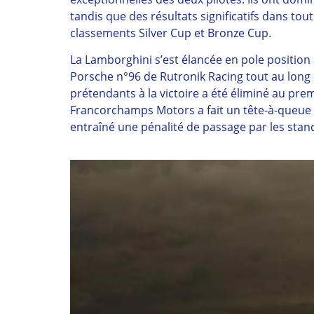
tandis que des résultats significatifs dans to
classements Silver Cup et Bronze Cup.
La Lamborghini s’est élancée en pole position 
Porsche n°96 de Rutronik Racing tout au long 
prétendants à la victoire a été éliminé au prem
Francorchamps Motors a fait un tête-à-queue à 
entraîné une pénalité de passage par les sta