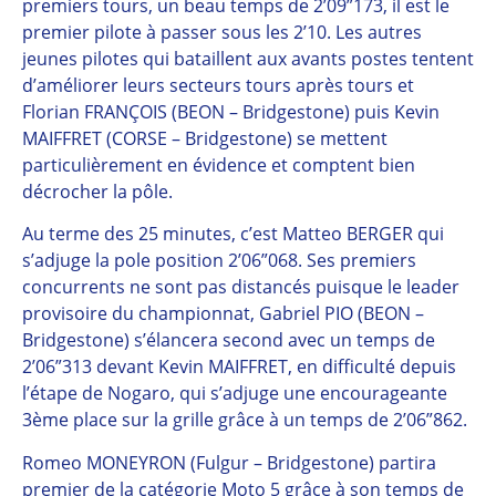
premiers tours, un beau temps de 2’09”173, il est le
premier pilote à passer sous les 2’10. Les autres
jeunes pilotes qui bataillent aux avants postes tentent
d’améliorer leurs secteurs tours après tours et
Florian FRANÇOIS (BEON – Bridgestone) puis Kevin
MAIFFRET (CORSE – Bridgestone) se mettent
particulièrement en évidence et comptent bien
décrocher la pôle.
Au terme des 25 minutes, c’est Matteo BERGER qui
s’adjuge la pole position 2’06”068. Ses premiers
concurrents ne sont pas distancés puisque le leader
provisoire du championnat, Gabriel PIO (BEON –
Bridgestone) s’élancera second avec un temps de
2’06”313 devant Kevin MAIFFRET, en difficulté depuis
l’étape de Nogaro, qui s’adjuge une encourageante
3ème place sur la grille grâce à un temps de 2’06”862.
Romeo MONEYRON (Fulgur – Bridgestone) partira
premier de la catégorie Moto 5 grâce à son temps de