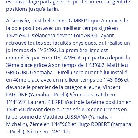
est davantage partagé et les pilotes interchangent de
positions jusqu’à la fin.
À l’arrivée, c’est bel et bien GIMBERT qui s’empare de
la pole position avec un meilleur temps signé en
1’42”694. Il s’élancera devant Loic ARBEL, ayant
retrouvé toutes ses facultés physiques, qui réalise un
joli temps de 1’43”292. La première ligne est
complétée par Enzo DE LA VEGA, qui partira depuis la
3ème place grâce à son temps de 1’43”662. Matthieu
GREGORIO (Yamaha – Pirelli) sera quant à lui installé
en 4ème place avec un meilleur temps de 1’43”886 et
devance le premier de la catégorie jeune, Vincent
FALCONE (Yamaha – Pirelli) 5ème au scratch en
1’44”597. Laurent PIERRE s’octroie la 6ème position en
1’44”546 devant deux autres sérieux concurrents en
la personne de Matthieu LUSSIANA (Yamaha –
Michelin), 7ème en 1’44”962 et Hugo ROBERT (Yamaha
– Pirelli), 8 ème en 1’45”112.