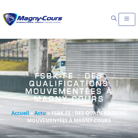
FSBK-FE : DES
QUALIFICATIONS
MOUVEMENTÉES À
MAGNY-COURS
Accueil
»
Actu
»
FSBK-FE : DES QUALIFICATIONS
MOUVEMENTÉES À MAGNY-COURS