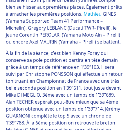
machine n°23 imprime un beau rythme et compte
bien se hisser aux premières places. Également prêts
à arracher les premières positions,
Mathieu
GINES
(Yamaha Supported Team 41 Performance –
Michelin), Gregory LEBLANC
(Ducati TWR- Pirelli), le
jeune Corentin PEROLARI (Yamaha Moto Ain – Pirelli)
ou encore Axel MAURIN (Yamaha – Pirelli) se battent.
À la fin de la séance, c’est bien Kenny Foray qui
conserve sa pole position et partira en tête demain
grâce à un temps de référence en 1’39”103. Il sera
suivi par Christophe PONSSON qui effectue un retour
tonitruant en Championnat de France avec une très
belle seconde position en 1’39”611, tout juste devant
Mike DI MEGLIO, 3ème avec un temps de 1’39”689.
Alan TECHER espérait peut-être mieux que sa 4ème
position obtenue avec un temps de 1’39”714. Jérémy
GUARNONI complète le top 5 avec un chrono de
1’39”788. À la 6ème position on retrouve le breton
Mathieu GINES et son meilleur tours effectué en