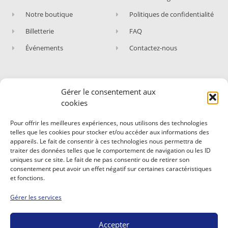
Notre boutique
Politiques de confidentialité
Billetterie
FAQ
Événements
Contactez-nous
Gérer le consentement aux
ABONNEZ-VOUS À NOTRE NEWSLETTER
cookies
Rejoignez les fans du Circuit de Nevers Magny-
Pour offrir les meilleures expériences, nous utilisons des technologies
Cours !
telles que les cookies pour stocker et/ou accéder aux informations des
appareils. Le fait de consentir à ces technologies nous permettra de
Abonnez-vous et recevez nos dernières actualités,
traiter des données telles que le comportement de navigation ou les ID
nos évènements et expériences.
uniques sur ce site. Le fait de ne pas consentir ou de retirer son
consentement peut avoir un effet négatif sur certaines caractéristiques
et fonctions.
Gérer les services
Accepter