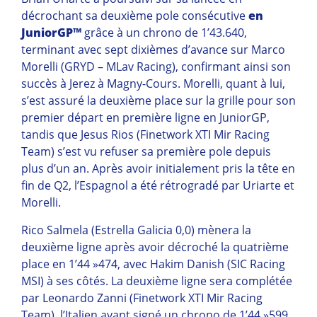
décrochant sa deuxième pole consécutive
en
JuniorGP™
grâce à un chrono de 1’43.640,
terminant avec sept dixièmes d’avance sur Marco
Morelli (GRYD – MLav Racing), confirmant ainsi son
succès à Jerez à Magny-Cours. Morelli, quant à lui,
s’est assuré la deuxième place sur la grille pour son
premier départ en première ligne en JuniorGP,
tandis que Jesus Rios (Finetwork XTI Mir Racing
Team) s’est vu refuser sa première pole depuis
plus d’un an. Après avoir initialement pris la tête en
fin de Q2, l’Espagnol a été rétrogradé par Uriarte et
Morelli.
Rico Salmela (Estrella Galicia 0,0) mènera la
deuxième ligne après avoir décroché la quatrième
place en 1’44 »474, avec Hakim Danish (SIC Racing
MSI) à ses côtés. La deuxième ligne sera complétée
par Leonardo Zanni (Finetwork XTI Mir Racing
Team), l’Italien ayant signé un chrono de 1’44 »599