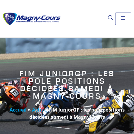
FIM JUNIORGP : LES
POLE POSITIONS
DÉCIDÉES SAMEDI À
MAGNY-COURS
Accueil
»
Actu
»
FIM JuniorGP : les pole positions
décidées samedi à Magny-Cours