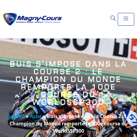
BUIS S’IMPOSE DANS LA
COURSE 2 : LE
CHAMPION DU MONDE
REMPORTE LA 100E
COURSE DU
WORLDSSP300
Accueil
»
Actu
»
Buis s’impose dans la Course 2 : Le
Champion du Monde remporte la 100e course du
WorldSSP300